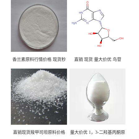
香兰素原料行情价格 现货秒
直销 现货 量大价优 鸟苷
发 121-33-5
118-00-3
直销现货羧甲司坦原料价格
量大价优 1，3-二羟基丙酮原