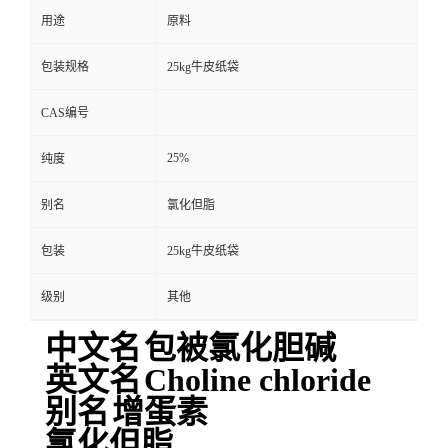
用途
原料
包装规格
25kg牛皮纸袋
CAS编号
25%
纯度
别名
氯化但脂
包装
25kg牛皮纸袋
级别
其他
中文名
包被氯化胆碱
英文名
Choline chloride
别名
增蛋素
氯化但脂