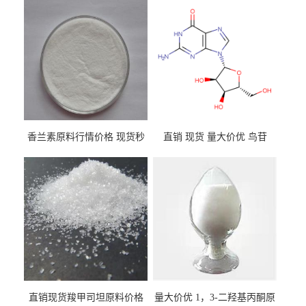
香兰素原料行情价格 现货秒
直销 现货 量大价优 鸟苷
发 121-33-5
118-00-3
直销现货羧甲司坦原料价格
量大价优 1，3-二羟基丙酮原