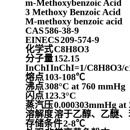
m-Methoxybenzoic Acid
3 Methoxy Benzoic Acid
M-methoxy benzoic acid
CAS
586-38-9
EINECS
209-574-9
化学式
C8H8O3
分子量
152.15
InChI
InChI=1/C8H8O3/c1-
熔点
103-108℃
沸点
308°C at 760 mmHg
闪点
123.3°C
蒸汽压
0.000303mmHg at 
溶解度
溶于乙醇、乙醚、
存储条件
2-8℃