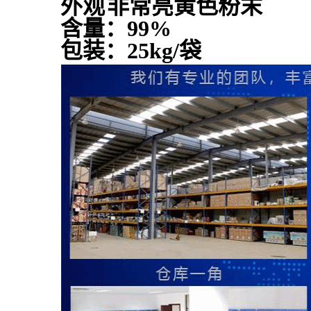
外观
非常亮黄色粉末
含量：99%
包装：25kg/袋