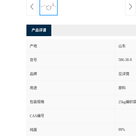
产品详请
产地
山东
586-38-9
货号
品牌
见详情
用途
原料
包装规格
25kg编织
CAS编号
99%
纯度