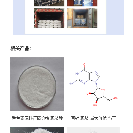
相关产品：
香兰素原料行情价格 现货秒
直销 现货 量大价优 鸟苷
发 121-33-5
118-00-3