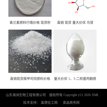
香兰素原料行情价格 现货秒
直销 现货 量大价优 鸟苷
发 121-33-5
118-00-3
直销现货羧甲司坦原料价格
量大价优 1，3-二羟基丙酮原
2387-59-9
料 96-26-4 现货
山东海洲生物工程有限公司
版权所有 Copyright (©) 2026
XML
技术支持：
盖德化工网
食品商务网