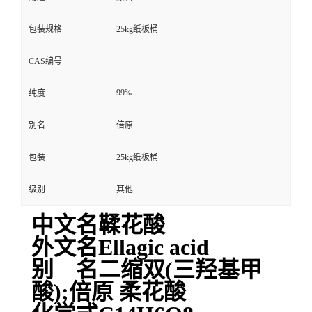
包装规格
25kg纸板桶
CAS编号
99%
纯度
别名
倍原
包装
25kg纸板桶
级别
其他
中文名鞣花酸
外文名Ellagic acid
别 名二缩双(三羟基甲
酸);倍原 柔花酸