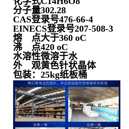
化学式C14H6O8
分子量302.28
CAS登录号476-66-4
EINECS登录号207-508-3
熔 点大于360 oC
沸 点420 oC
水溶性微溶于水
外 观黄色针状晶体
包装：25kg纸板桶