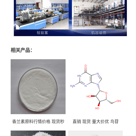
相关产品：
香兰素原料行情价格 现货秒
直销 现货 量大价优 鸟苷
发 121-33-5
118-00-3