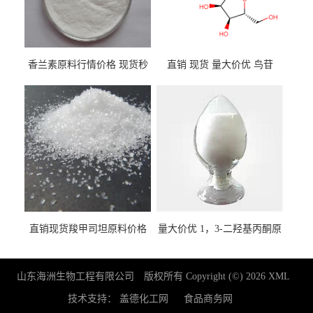
香兰素原料行情价格 现货秒
直销 现货 量大价优 鸟苷
发 121-33-5
118-00-3
直销现货羧甲司坦原料价格
量大价优 1，3-二羟基丙酮原
2387-59-9
料 96-26-4 现货
山东海洲生物工程有限公司
版权所有 Copyright (©) 2026
XML
技术支持：
盖德化工网
食品商务网