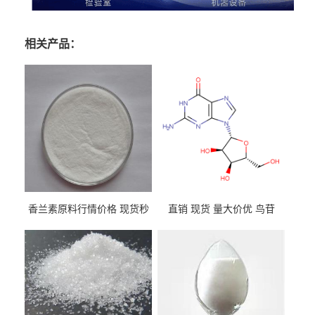
相关产品：
香兰素原料行情价格 现货秒
直销 现货 量大价优 鸟苷
发 121-33-5
118-00-3