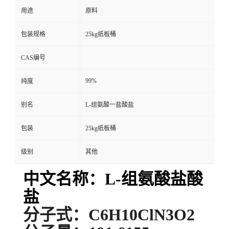
用途
原料
包装规格
25kg纸板桶
CAS编号
99%
纯度
别名
L-组氨酸一盐酸盐
包装
25kg纸板桶
级别
其他
中文名称：L-组氨酸盐酸
盐
分子式：C6H10ClN3O2