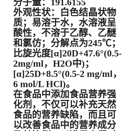
分子量：191.6155
外观性状：白色结晶状物
质；易溶于水，水溶液呈
酸性，不溶于乙醇、乙醚
和氯仿；分解点为245℃；
比旋光度[α]20D+47.6°(0.5-
2mg/ml，H2O中)；
[α]25D+8.5°(0.5-2 mg/ml，
6 mol/L HCl)。
在食品中添加食品营养强
化剂，不仅可以补充天然
食品的营养缺陷，而且可
以改善食品中的营养成分