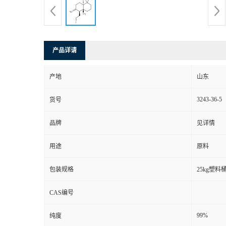
产品详请
产地
山东
3243-36-5
货号
品牌
见详情
用途
原料
包装规格
25kg塑料
CAS编号
99%
纯度