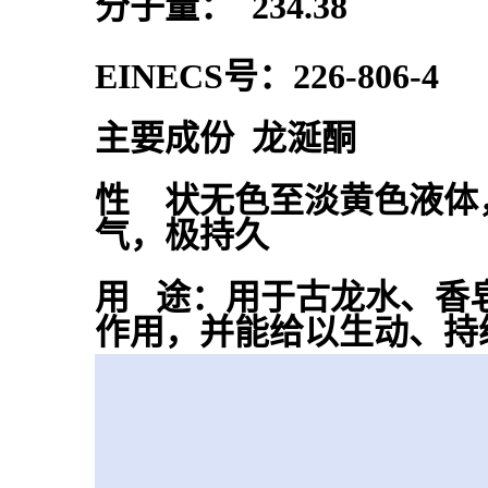
分子量： 234.38
EINECS号：226-806-4
主要成份 龙涎酮
性 状无色至淡黄色液体
气，极持久
用 途：用于古龙水、香
作用，并能给以生动、持