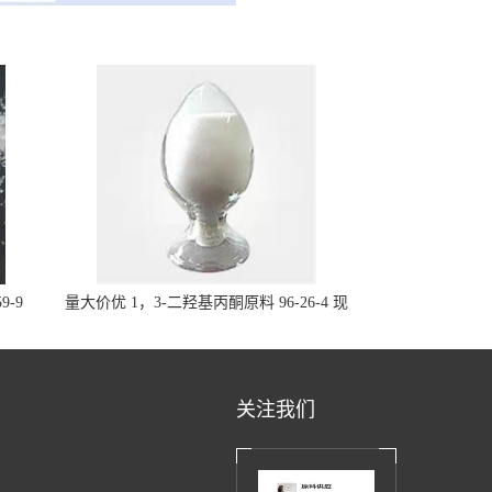
9-9
量大价优 1，3-二羟基丙酮原料 96-26-4 现
货
关注我们