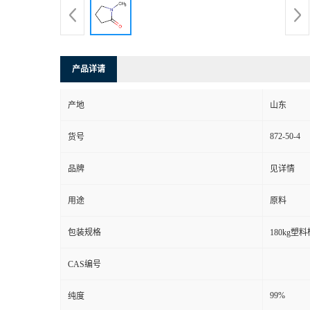
产品详请
产地
山东
872-50-4
货号
品牌
见详情
用途
原料
包装规格
180kg塑料
CAS编号
99%
纯度