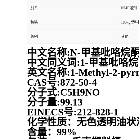
别名
NMP溶剂
包装
180kg塑料
级别
其他
中文名称:N-甲基吡咯烷
中文同义词:1-甲基吡咯
英文名称:1-Methyl-2-pyrro
CAS号:872-50-4
分子式:C5H9NO
分子量:99.13
EINECS号:212-828-1
化学性质：无色透明油状
含量：99%