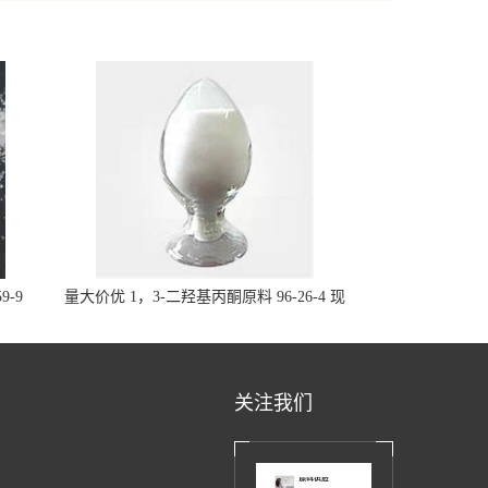
9-9
量大价优 1，3-二羟基丙酮原料 96-26-4 现
货
关注我们