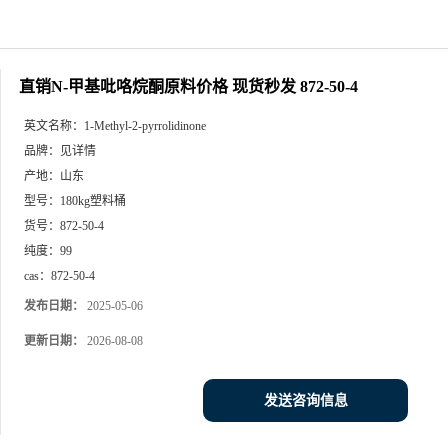
直销N-甲基吡咯烷酮原料价格 现货秒发 872-50-4
英文名称：
1-Methyl-2-pyrrolidinone
品牌：
见详情
产地：
山东
型号：
180kg塑料桶
货号：
872-50-4
纯度：
99
cas：
872-50-4
发布日期：
2025-05-06
更新日期：
2026-08-08
发送咨询信息