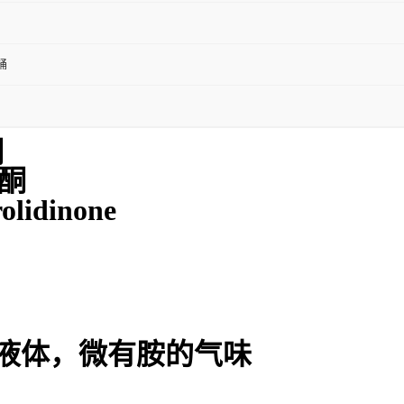
桶
酮
烷酮
lidinone
液体，微有胺的气味