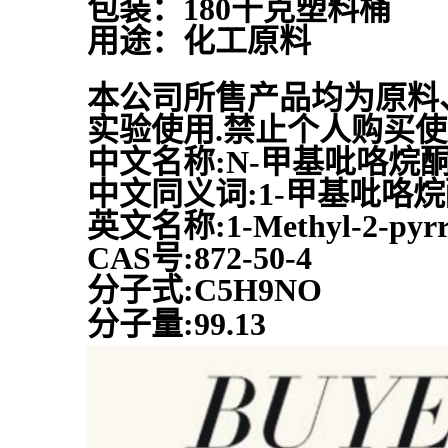
包装：180千克塑料桶
用途：化工原料
本公司所售产品均为原料
实验使用.禁止个人购买
中文名称:N-甲基吡咯烷
中文同义词:1-甲基吡咯
英文名称:1-Methyl-2-pyrro
CAS号:872-50-4
分子式:C5H9NO
分子量:99.13