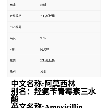
用途
原料
包装规格
25kg纸板桶
CAS编号
99%
纯度
别名
阿莫林
包装
25kg纸板桶
级别
其他
中文名称:阿莫西林
别名：羟氨苄青霉素三水
酸
英文名称:Amoxicillin