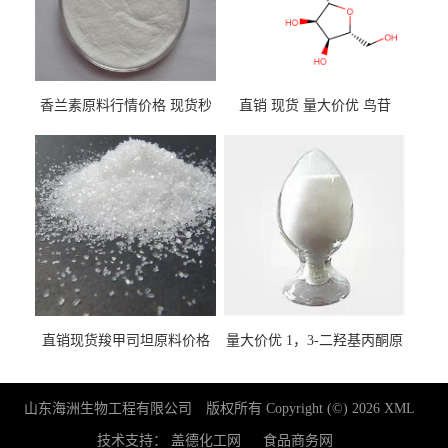
香兰素原料行情价格 现货秒
直销 现货 量大价优 鸟苷
发 121-33-5
118-00-3
直销现货羧甲司坦原料价格
量大价优 1，3-二羟基丙酮原
2387-59-9
料 96-26-4 现货
山东海洲生物工程有限公司
版权所有 Copyright (©) 2026
XML
技术支持：
盖德化工网
食品商务网