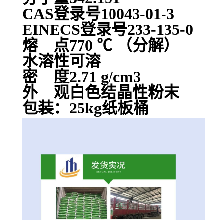
CAS登录号10043-01-3
EINECS登录号233-135-0
熔 点770 ℃ （分解）
水溶性可溶
密 度2.71 g/cm3
外 观白色结晶性粉末
包装：25kg纸板桶