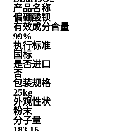
产品名称
偏硼酸钡
有效成分含量
99%
执行标准
国标
是否进口
否
包装规格
25kg
外观性状
粉末
分子量
183.16