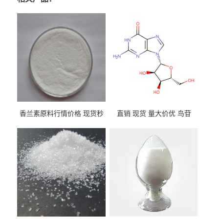
香兰素原料行情价格 现货秒
直销 现货 量大价优 鸟苷
发 121-33-5
118-00-3