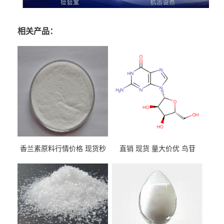
相关产品：
香兰素原料行情价格 现货秒
直销 现货 量大价优 鸟苷
发 121-33-5
118-00-3