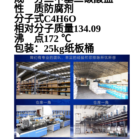
性 质防腐剂
分子式C4H6O
相对分子质量134.09
沸 点172 ℃
包装：25kg纸板桶