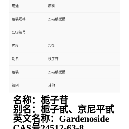
用途
原料
包装规格
25kg纸板桶
CAS编号
75%
纯度
别名
枝子苷
包装
25kg纸板桶
级别
其他
名称：栀子苷
别名：栀子甙、京尼平甙
英文名称：Gardenoside
CAS号24512-63-8