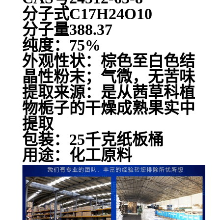
分子式C17H24O10
分子量388.37
纯度：75%
外观性状：棕色至白色结
晶性粉末；气微，无苦味
提取来源：是从茜草科植
物栀子的干燥成熟果实中
提取
包装：25千克纸板桶
用途：化工原料