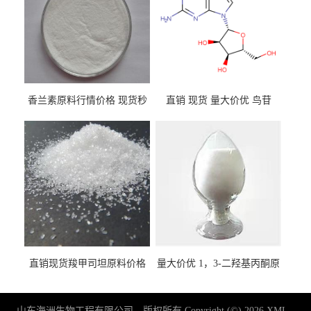
香兰素原料行情价格 现货秒
直销 现货 量大价优 鸟苷
发 121-33-5
118-00-3
直销现货羧甲司坦原料价格
量大价优 1，3-二羟基丙酮原
2387-59-9
料 96-26-4 现货
山东海洲生物工程有限公司
版权所有 Copyright (©) 2026
XML