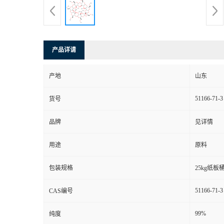
产品详请
产地
山东
51166-71-3
货号
品牌
见详情
用途
原料
包装规格
25kg纸板
51166-71-3
CAS编号
99%
纯度