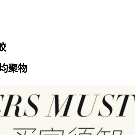
胶
的均聚物