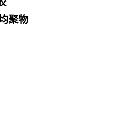
胶
的均聚物