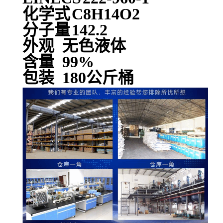
化学式
C8H14O2
分子量
142.2
外观 无色液体
含量 99%
包装 180公斤桶