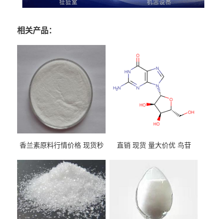
相关产品：
香兰素原料行情价格 现货秒
直销 现货 量大价优 鸟苷
发 121-33-5
118-00-3