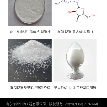
香兰素原料行情价格 现货秒
直销 现货 量大价优 鸟苷
发 121-33-5
118-00-3
直销现货羧甲司坦原料价格
量大价优 1，3-二羟基丙酮原
2387-59-9
料 96-26-4 现货
山东海洲生物工程有限公司
版权所有 Copyright (©) 2026
XML