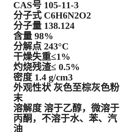
CAS号 105-11-3
分子式 C6H6N2O2
分子量 138.124
含量 98%
分解点 243°C
干燥失重≤1%
灼烧残渣≤ 0.5%
密度 1.4 g/cm3
外观性状 灰色至棕灰色粉
末
溶解度 溶于乙醇，微溶于
丙酮，不溶于水、苯、汽
油