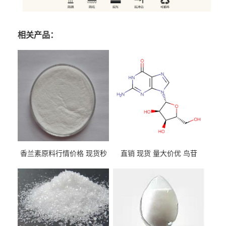
相关产品：
香兰素原料行情价格 现货秒
直销 现货 量大价优 鸟苷
发 121-33-5
118-00-3