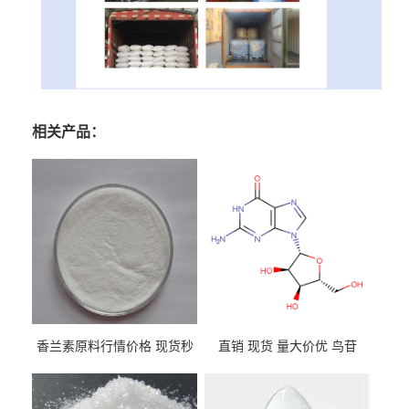
相关产品：
香兰素原料行情价格 现货秒
直销 现货 量大价优 鸟苷
发 121-33-5
118-00-3