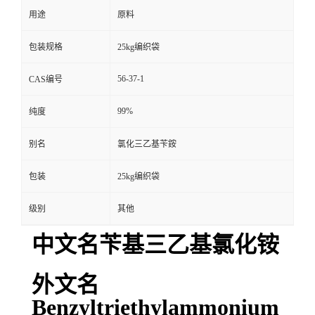
用途
原料
包装规格
25kg编织袋
56-37-1
CAS编号
99%
纯度
别名
氯化三乙基苄銨
包装
25kg编织袋
级别
其他
中文名苄基三乙基氯化铵
外文名
Benzyltriethylammonium