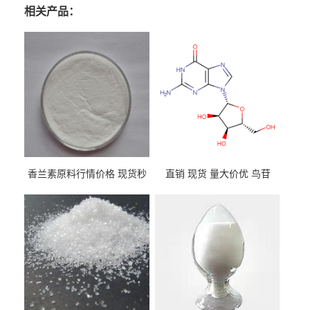
相关产品：
香兰素原料行情价格 现货秒
直销 现货 量大价优 鸟苷
发 121-33-5
118-00-3