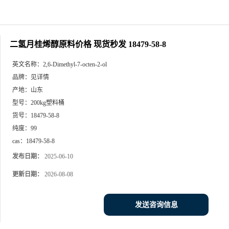
二氢月桂烯醇原料价格 现货秒发 18479-58-8
英文名称：
2,6-Dimethyl-7-octen-2-ol
品牌：
见详情
产地：
山东
型号：
200kg塑料桶
货号：
18479-58-8
纯度：
99
cas：
18479-58-8
发布日期：
2025-06-10
更新日期：
2026-08-08
发送咨询信息