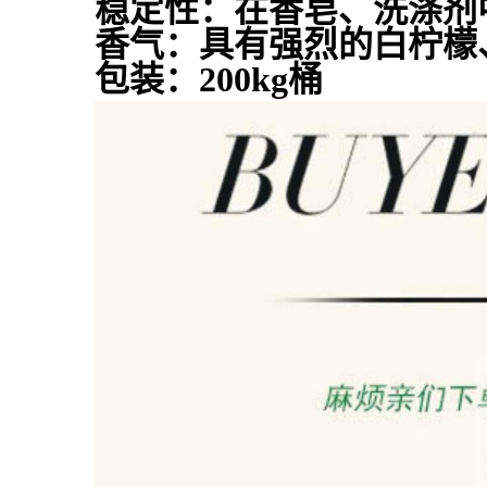
稳定性：在香皂、洗涤剂
香气：具有强烈的白柠檬
包装：200kg桶