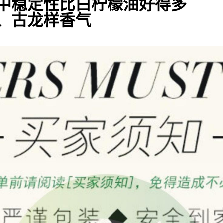
中稳定性比白柠檬油好得多
、古龙样香气