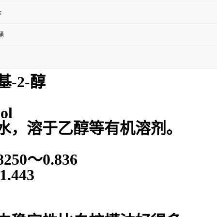
肽
桶
-2-醇
ol
水，溶于乙醇等有机溶剂。
50～0.836
.443