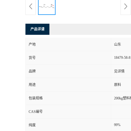
产品详请
产地
山东
18479-58-8
货号
品牌
见详情
用途
原料
包装规格
200kg塑料
CAS编号
99%
纯度