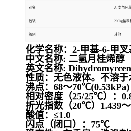
别名
Α-麦角环
包装
200kg塑料
级别
其他
化学名称：2-甲基-6-甲叉基
中文名称: 二氢月桂烯醇
英文名称: Dihydromyrcen
性质：无色液体。不溶于
沸点：68～70℃(0.53kPa)
相对密度（25/25℃）：0.82
折光指数（20℃）1.439～1
酸值：≤1.0
闪点（闭口）：75℃