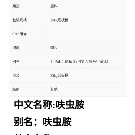
用途
原料
包装规格
25kg纸板桶
CAS编号
98%
纯度
别名
1-甲基-2-硝基-3-(四氢-3-呋喃甲基)胍
包装
25kg纸板桶
级别
其他
中文名称:呋虫胺
别名：呋虫胺