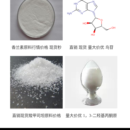
香兰素原料行情价格 现货秒
直销 现货 量大价优 鸟苷
发 121-33-5
118-00-3
直销现货羧甲司坦原料价格
量大价优 1，3-二羟基丙酮原
2387-59-9
料 96-26-4 现货