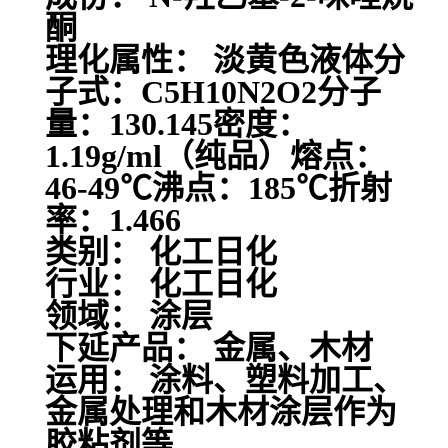
酮
理化属性： 淡黄色液体分
子式：C5H10N2O2分子
量：130.145密度：
1.19g/ml（纯品）熔点：
46-49℃沸点：185℃折射
率：1.466
类别： 化工日化
行业： 化工日化
领域： 涂层
下延产品： 金属、木材
运用： 涂料、塑料加工、
金属处理和木材涂层作为
胶粘剂等