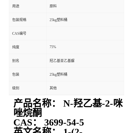
用途
原料
包装规格
25kg塑料桶
CAS编号
75%
纯度
别名
羟乙基亚乙基脲
包装
25kg塑料桶
级别
其他
产品名称： N-羟乙基-2-咪
唑烷酮
CAS： 3699-54-5
英文名称： 1-(2-