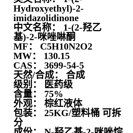
Hydroxyethyl)-2-
imidazolidinone
中文名称： 1-(2-羟乙
基)-2-咪唑啉酮
MF： C5H10N2O2
MW： 130.15
CAS： 3699-54-5
天然/合成： 合成
级别： 医药级
含量： 75%
外观： 棕红液体
包装： 25KG/塑料桶 可拆
分
成份： N-羟乙基-2-咪唑烷