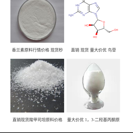
香兰素原料行情价格 现货秒
直销 现货 量大价优 鸟苷
发 121-33-5
118-00-3
直销现货羧甲司坦原料价格
量大价优 1，3-二羟基丙酮原
2387-59-9
料 96-26-4 现货