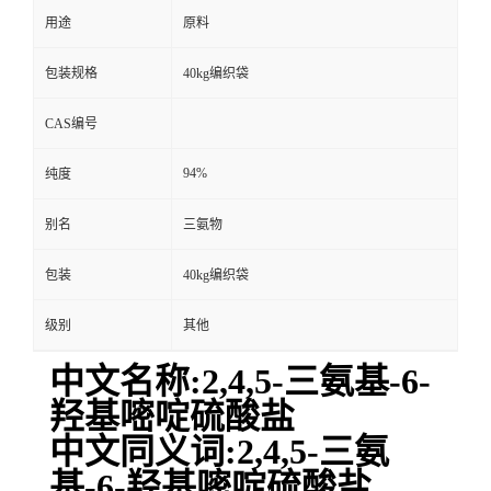
用途
原料
包装规格
40kg编织袋
CAS编号
94%
纯度
别名
三氨物
包装
40kg编织袋
级别
其他
中文名称:2,4,5-三氨基-6-
羟基嘧啶硫酸盐
中文同义词:2,4,5-三氨
基-6-羟基嘧啶硫酸盐