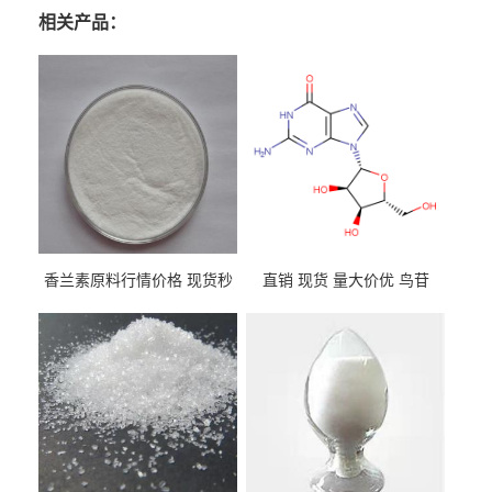
相关产品：
香兰素原料行情价格 现货秒
直销 现货 量大价优 鸟苷
发 121-33-5
118-00-3