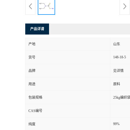
产品详请
产地
山东
148-18-5
货号
品牌
见详情
用途
原料
包装规格
25kg编织
CAS编号
99%
纯度