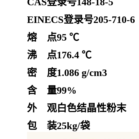
CAS登录号148-18-5
EINECS登录号205-710-6
熔 点95 ℃
沸 点176.4 ℃
密 度1.086 g/cm3
含 量99%
外 观白色结晶性粉末
包 装25kg/袋