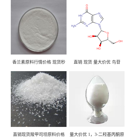
香兰素原料行情价格 现货秒
直销 现货 量大价优 鸟苷
发 121-33-5
118-00-3
直销现货羧甲司坦原料价格
量大价优 1，3-二羟基丙酮原