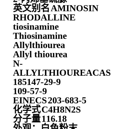
英文别名
AMINOSIN
RHODALLINE
tiosinamine
Thiosinamine
Allylthiourea
Allyl thiourea
N-
ALLYLTHIOUREACAS
185147-29-9
109-57-9
EINECS
203-683-5
化学式
C4H8N2S
分子量
116.18
外观：白色粉末