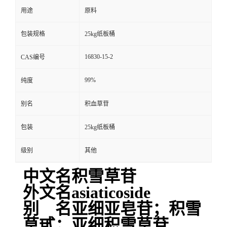
用途
原料
包装规格
25kg纸板桶
16830-15-2
CAS编号
99%
纯度
别名
积血草苷
包装
25kg纸板桶
级别
其他
中文名积雪草苷
外文名asiaticoside
别 名亚细亚皂苷；积雪
草甙；亚细积雪草苷