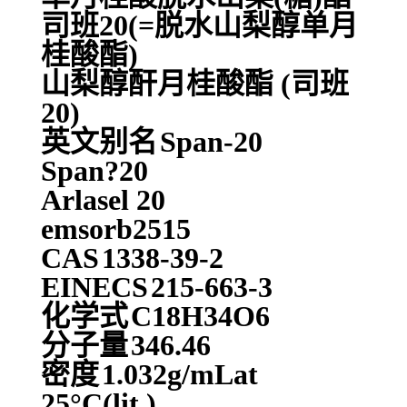
司班20(=脱水山梨醇单月
桂酸酯)
山梨醇酐月桂酸酯 (司班
20)
英文别名
Span-20
Span?20
Arlasel 20
emsorb2515
CAS
1338-39-2
EINECS
215-663-3
化学式
C18H34O6
分子量
346.46
密度
1.032g/mLat
25°C(lit.)