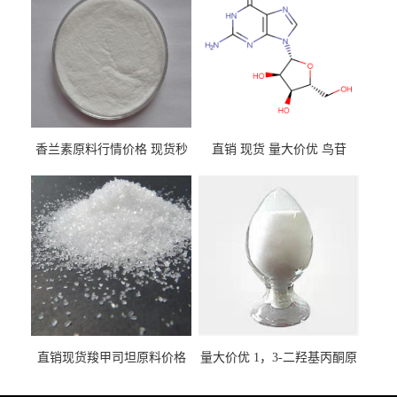
香兰素原料行情价格 现货秒
直销 现货 量大价优 鸟苷
发 121-33-5
118-00-3
直销现货羧甲司坦原料价格
量大价优 1，3-二羟基丙酮原
2387-59-9
料 96-26-4 现货