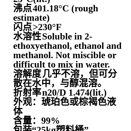
沸点
401.18°C (rough
estimate)
闪点
>230°F
水溶性
Soluble in 2-
ethoxyethanol, ethanol and
methanol. Not miscible or
difficult to mix in water.
溶解度
几乎不溶，但可分
散在水中，与醇混溶。
折射率
n20/D 1.474(lit.)
外观：琥珀色或棕褐色液
体
含量：99%
包装“25kg塑料桶”