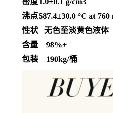
密度
1.0±0.1 g/cm3
沸点
587.4±30.0 °C at 76
性状 无色至淡黄色液体
含量 98%+
包装 190kg/桶