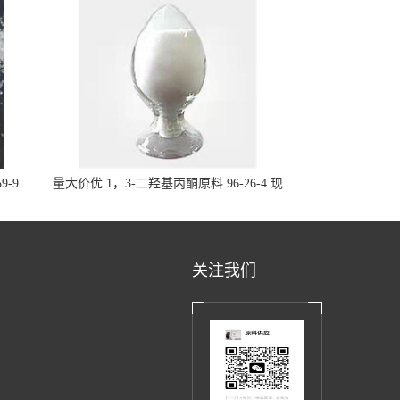
9-9
量大价优 1，3-二羟基丙酮原料 96-26-4 现
货
关注我们