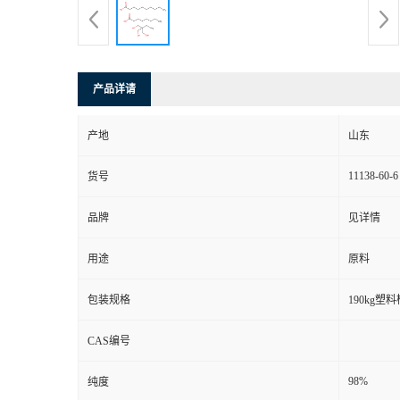
产品详请
产地
山东
11138-60-6
货号
品牌
见详情
用途
原料
包装规格
190kg塑料
CAS编号
98%
纯度