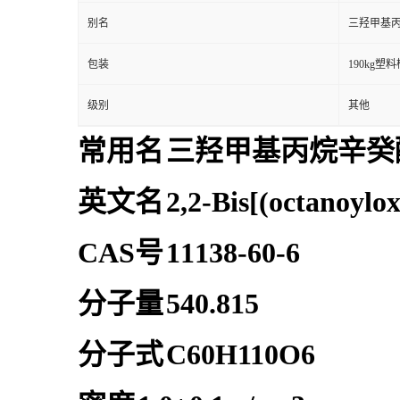
别名
三羟甲基
包装
190kg塑料
级别
其他
常用名
三羟甲基丙烷辛癸
英文名
2,2-Bis[(octanoylo
CAS号
11138-60-6
分子量
540.815
分子式
C60H110O6