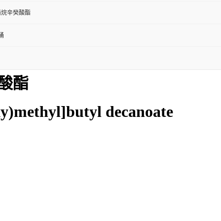
丙烷辛癸酸酯
桶
酸酯
xy)methyl]butyl decanoate