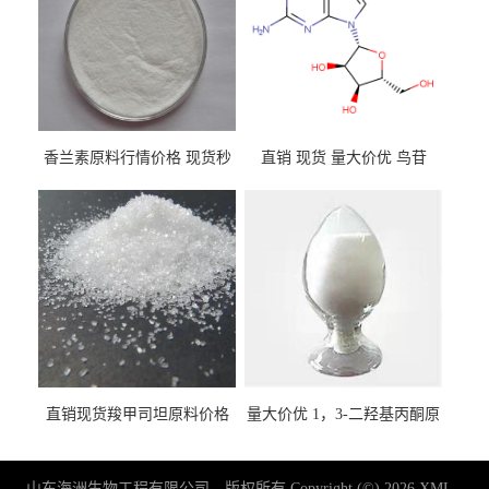
香兰素原料行情价格 现货秒
直销 现货 量大价优 鸟苷
发 121-33-5
118-00-3
直销现货羧甲司坦原料价格
量大价优 1，3-二羟基丙酮原
2387-59-9
料 96-26-4 现货
山东海洲生物工程有限公司
版权所有 Copyright (©) 2026
XML