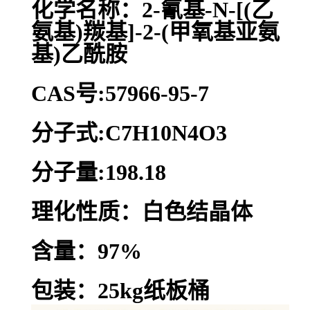
化学名称：2-氰基-N-[(乙
氨基)羰基]-2-(甲氧基亚氨
基)乙酰胺
CAS号:57966-95-7
分子式:C7H10N4O3
分子量:198.18
理化性质：白色结晶体
含量：97%
包装：25kg纸板桶