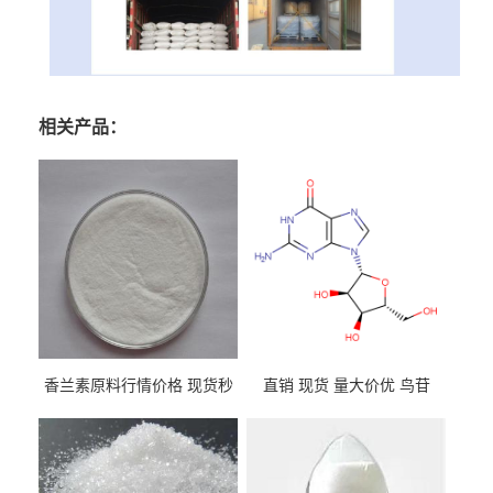
相关产品：
香兰素原料行情价格 现货秒
直销 现货 量大价优 鸟苷
发 121-33-5
118-00-3