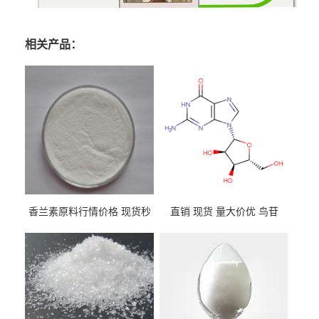
相关产品：
香兰素原料行情价格 现货秒
直销 现货 量大价优 鸟苷
发 121-33-5
118-00-3