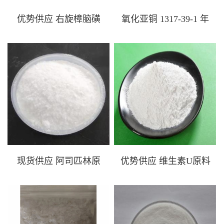
优势供应 右旋樟脑磺
氧化亚铜 1317-39-1 年
酸 3144-16-9
产量300吨以上
原
优势供应 维生素U原
料价格 3293-12-7 批发
现货
现货供应 阿司匹林原
优势供应 维生素U原料
料价格 50-78-2
价格 3293-12-7 批发 现
货