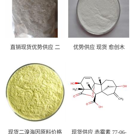
二
优势供应 现货 愈创木
格
酚磺酸钾 78247-49-1
生产批发
直销现货优势供应 二
优势供应 现货 愈创木
醋酸纤维素原料价格
酚磺酸钾 78247-49-1 生
9035-69-2
产批发
价
现货供应 赤霉素 77-
06-5
现货二溴海因原料价格
现货供应 赤霉素 77-06-