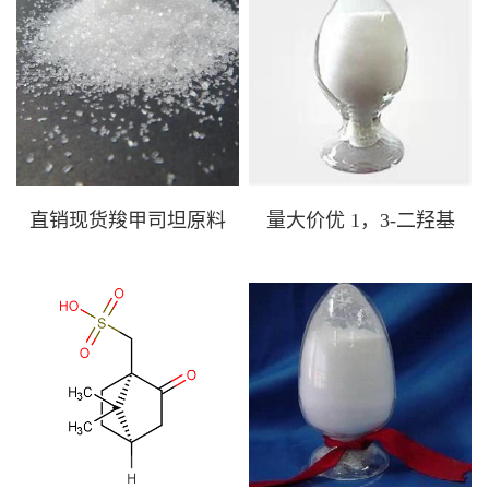
原
量大价优 1，3-二羟基
丙酮原料 96-26-4 现货
直销现货羧甲司坦原料
量大价优 1，3-二羟基
价格 2387-59-9
丙酮原料 96-26-4 现货
磺
氧化亚铜 1317-39-1 年
产量300吨以上