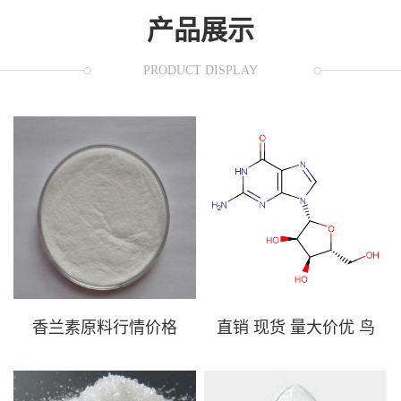
产品展示
PRODUCT DISPLAY
格
直销 现货 量大价优 鸟
苷 118-00-3
香兰素原料行情价格
直销 现货 量大价优 鸟
现货秒发 121-33-5
苷 118-00-3