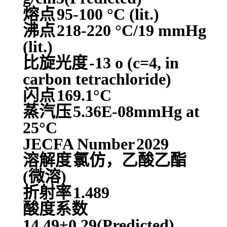
熔点
95-100 °C (lit.)
沸点
218-220 °C/19 mmHg
(lit.)
比旋光度
-13 o (c=4, in
carbon tetrachloride)
闪点
169.1°C
蒸汽压
5.36E-08mmHg at
25°C
JECFA Number
2029
溶解度
氯仿，乙酸乙酯
(微溶)
折射率
1.489
酸度系数
14.49±0.29(Predicted)