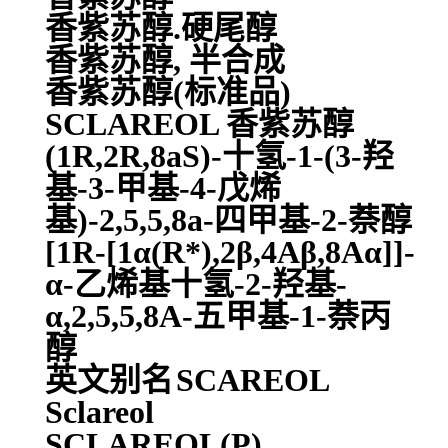
香紫苏醇.硬尾醇
香紫苏醇, 半合成
香紫苏醇(标准品)
SCLAREOL 香紫苏醇
(1R,2R,8aS)-十氢-1-(3-羟
基-3-甲基-4-戊烯
基)-2,5,5,8a-四甲基-2-萘醇
[1R-[1α(R*),2β,4Aβ,8Aα]]-
α-乙烯基十氢-2-羟基-
α,2,5,5,8A-五甲基-1-萘丙
醇
英文别名
SCAREOL
Sclareol
SCLAREOL(P)