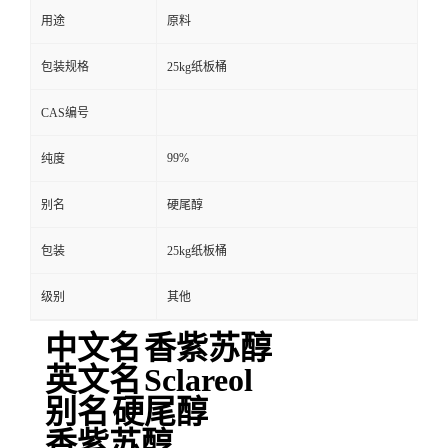
用途
原料
包装规格
25kg纸板桶
CAS编号
99%
纯度
别名
硬尾醇
包装
25kg纸板桶
级别
其他
中文名
香紫苏醇
英文名
Sclareol
别名
硬尾醇
香紫苏醇