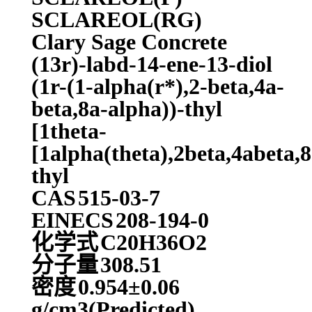
SCLAREOL(RG)
Clary Sage Concrete
(13r)-labd-14-ene-13-diol
(1r-(1-alpha(r*),2-beta,4a-
beta,8a-alpha))-thyl
[1theta-
[1alpha(theta),2beta,4abeta,8
thyl
CAS
515-03-7
EINECS
208-194-0
化学式
C20H36O2
分子量
308.51
密度
0.954±0.06
g/cm3(Predicted)