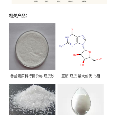
相关产品：
香兰素原料行情价格 现货秒
直销 现货 量大价优 鸟苷
发 121-33-5
118-00-3