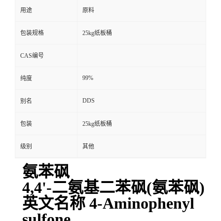
用途
原料
包装规格
25kg纸板桶
CAS编号
99%
纯度
DDS
别名
包装
25kg纸板桶
级别
其他
氨苯砜
4,4'-二氨基二苯砜(氨苯砜)
英文名称 4-Aminophenyl
sulfone