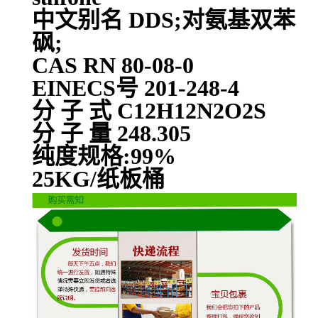
中文别名 DDS;对氨基双苯
砜;
CAS RN 80-08-0
EINECS号 201-248-4
分 子 式 C12H12N2O2S
分 子 量 248.305
纯度规格:99%
25KG/纸板桶