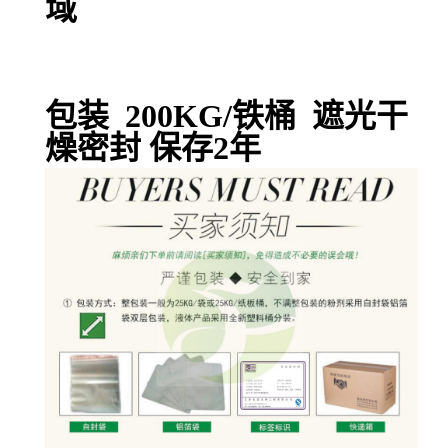
域
包装 200KG/铁桶 遮光干
燥密封 保存2年