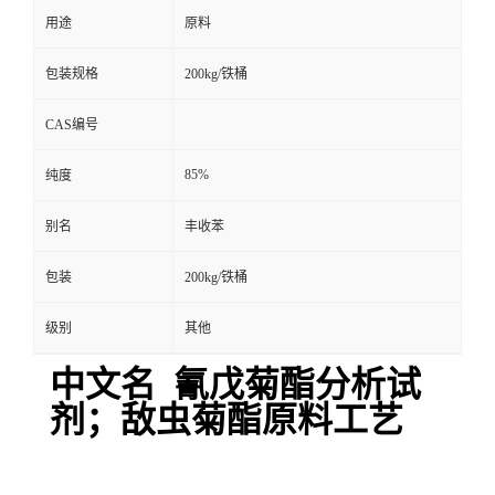
用途
原料
包装规格
200kg/铁桶
CAS编号
85%
纯度
别名
丰收苯
包装
200kg/铁桶
级别
其他
中文名 氰戊菊酯分析试
剂；敌虫菊酯原料工艺