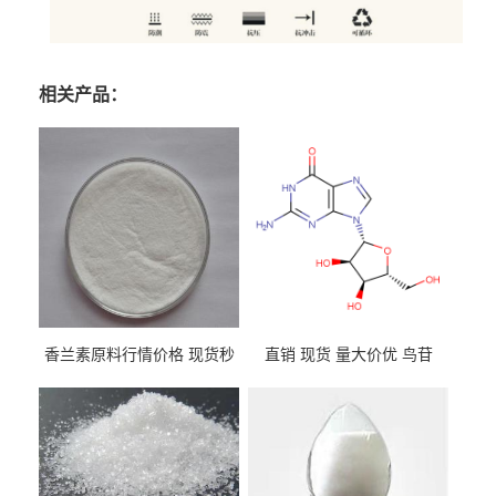
相关产品：
香兰素原料行情价格 现货秒
直销 现货 量大价优 鸟苷
发 121-33-5
118-00-3