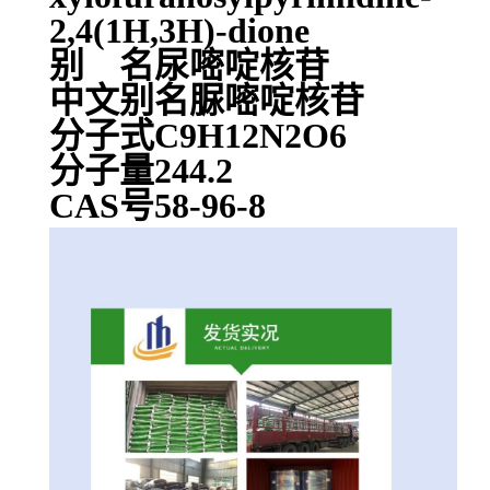
2,4(1H,3H)-dione
别 名尿嘧啶核苷
中文别名脲嘧啶核苷
分子式C9H12N2O6
分子量244.2
CAS号58-96-8