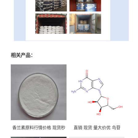
相关产品：
香兰素原料行情价格 现货秒
直销 现货 量大价优 鸟苷
发 121-33-5
118-00-3