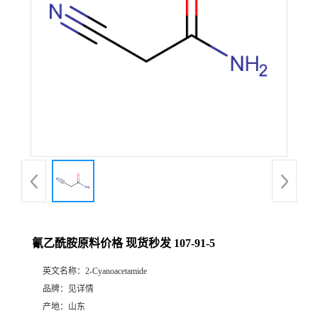
氰乙酰胺原料价格 现货秒发 107-91-5
英文名称：
2-Cyanoacetamide
品牌：
见详情
产地：
山东