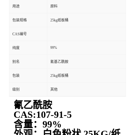
用途
原料
包装规格
25kg纸板桶
CAS编号
99%
纯度
别名
氰基乙酰胺
包装
25kg纸板桶
级别
其他
氰乙酰胺
CAS:107-91-5
含量：99%
外观：白色粉状 25KG/纸