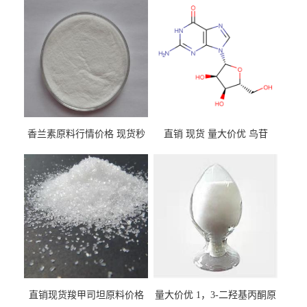
香兰素原料行情价格 现货秒
直销 现货 量大价优 鸟苷
发 121-33-5
118-00-3
直销现货羧甲司坦原料价格
量大价优 1，3-二羟基丙酮原