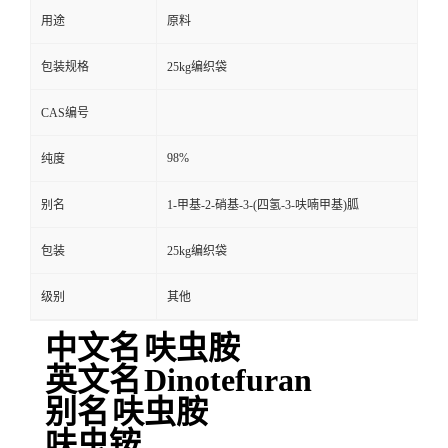
用途
原料
包装规格
25kg编织袋
CAS编号
98%
纯度
别名
1-甲基-2-硝基-3-(四氢-3-呋喃甲基)胍
包装
25kg编织袋
级别
其他
中文名
呋虫胺
英文名
Dinotefuran
别名
呋虫胺
呋虫铵