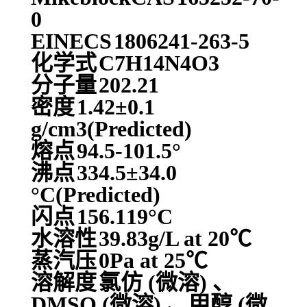
0
EINECS
1806241-263-5
化学式
C7H14N4O3
分子量
202.21
密度
1.42±0.1
g/cm3(Predicted)
熔点
94.5-101.5°
沸点
334.5±34.0
°C(Predicted)
闪点
156.119°C
水溶性
39.83g/L at 20℃
蒸汽压
0Pa at 25℃
溶解度
氯仿 (微溶) 、
DMSO (微溶) 、甲醇 (微