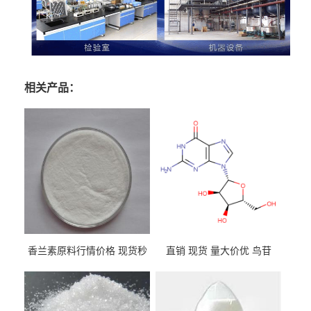
相关产品：
香兰素原料行情价格 现货秒
直销 现货 量大价优 鸟苷
发 121-33-5
118-00-3