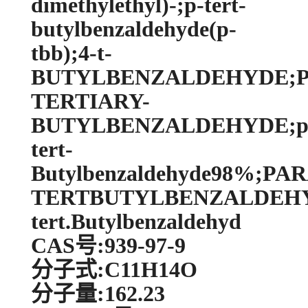
dimethylethyl)-;p-tert-
butylbenzaldehyde(p-
tbb);4-t-
BUTYLBENZALDEHYDE;P
TERTIARY-
BUTYLBENZALDEHYDE;paraT
tert-
Butylbenzaldehyde98%;PAR
TERTBUTYLBENZALDEHY
tert.Butylbenzaldehyd
CAS号:939-97-9
分子式:C11H14O
分子量:162.23