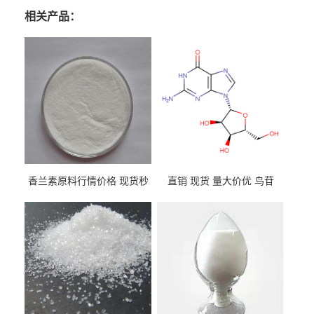
相关产品：
香兰素原料行情价格 现货秒
直销 现货 量大价优 鸟苷
发 121-33-5
118-00-3