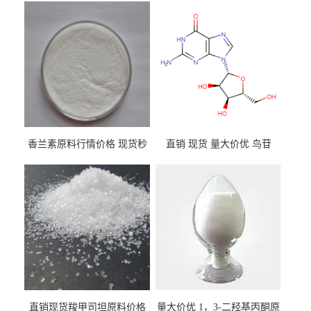
香兰素原料行情价格 现货秒
直销 现货 量大价优 鸟苷
发 121-33-5
118-00-3
直销现货羧甲司坦原料价格
量大价优 1，3-二羟基丙酮原