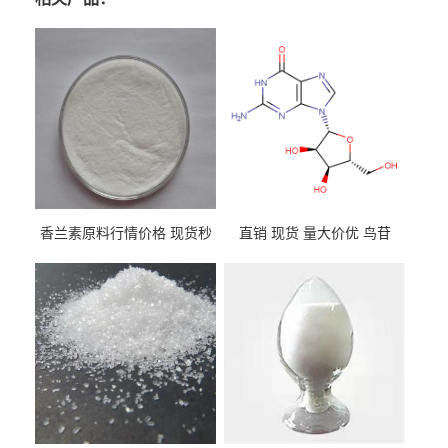
香兰素原料行情价格 现货秒
直销 现货 量大价优 鸟苷
发 121-33-5
118-00-3