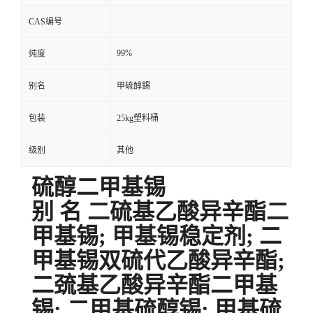
用途
原料
包装规格
25kg塑料桶
CAS编号
99%
纯度
别名
甲硫醇錫
包装
25kg塑料桶
级别
其他
硫醇二甲基锡
别 名 二硫基乙酸异辛酯二
甲基锡; 甲基锡稳定剂; 二