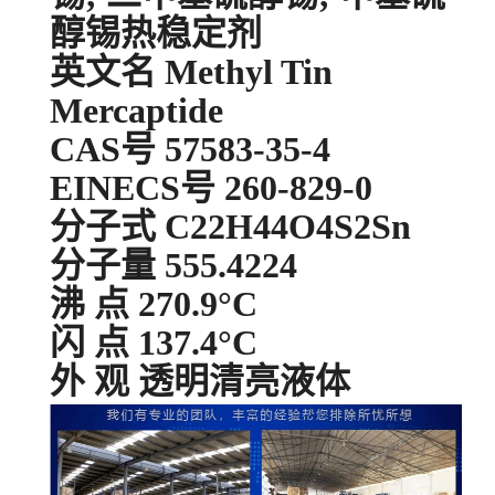
甲基锡双硫代乙酸异辛酯;
二巯基乙酸异辛酯二甲基
锡; 二甲基硫醇锡; 甲基硫
醇锡热稳定剂
英文名 Methyl Tin
Mercaptide
CAS号 57583-35-4
EINECS号 260-829-0
分子式 C22H44O4S2Sn
分子量 555.4224
沸 点 270.9°C
闪 点 137.4°C
外 观 透明清亮液体