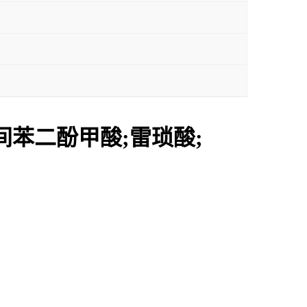
;间苯二酚甲酸;雷琐酸;