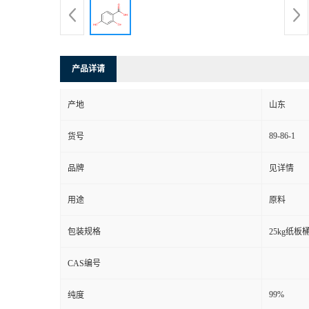
产品详请
产地
山东
89-86-1
货号
品牌
见详情
用途
原料
包装规格
25kg纸板
CAS编号
99%
纯度