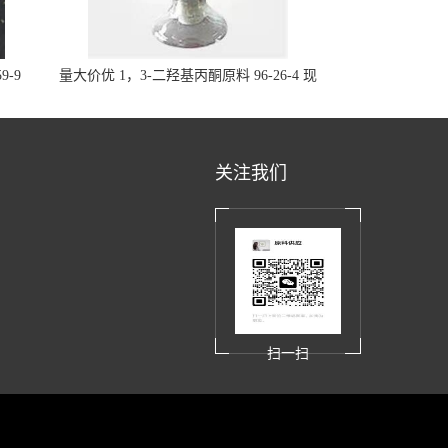
9-9
量大价优 1，3-二羟基丙酮原料 96-26-4 现
货
关注我们
扫一扫