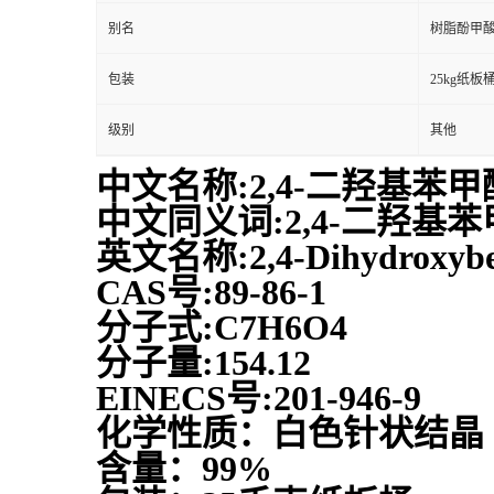
别名
树脂酚甲
包装
25kg纸板
级别
其他
中文名称:2,4-二羟基苯甲
中文同义词:2,4-二羟基
英文名称:2,4-Dihydroxyben
CAS号:89-86-1
分子式:C7H6O4
分子量:154.12
EINECS号:201-946-9
化学性质：白色针状结晶
含量：99%