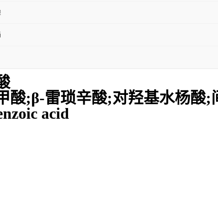
酸
桶
酸
苯甲酸;β-雷琐辛酸;对羟基水杨酸
zoic acid