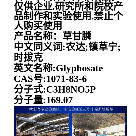
仅供企业.研究所和院校产
品制作和实验使用.禁止个
人购买使用
产品名称：草甘膦
中文同义词:农达;镇草宁;
时拔克
英文名称:Glyphosate
CAS号:1071-83-6
分子式:C3H8NO5P
分子量:169.07