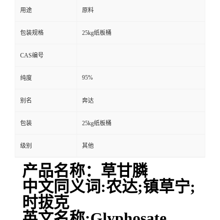
用途
原料
包装规格
25kg纸板桶
CAS编号
95%
纯度
别名
奔达
包装
25kg纸板桶
级别
其他
产品名称：草甘膦
中文同义词:农达;镇草宁;
时拔克
英文名称:Glyphosate