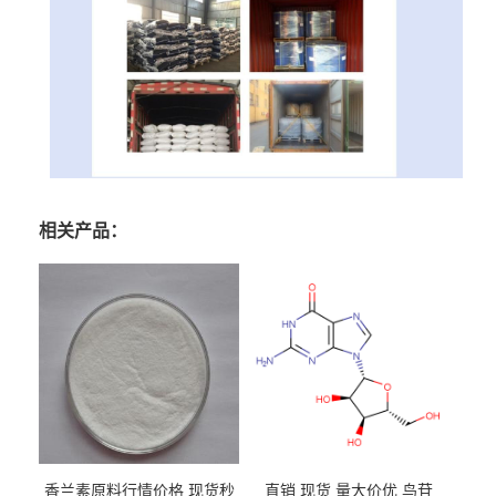
相关产品：
香兰素原料行情价格 现货秒
直销 现货 量大价优 鸟苷