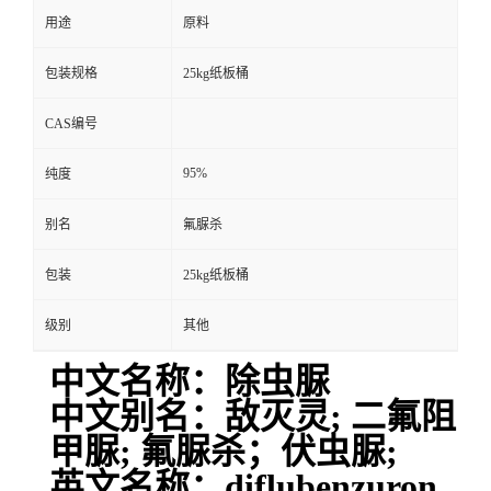
用途
原料
包装规格
25kg纸板桶
CAS编号
95%
纯度
别名
氟脲杀
包装
25kg纸板桶
级别
其他
中文名称：除虫脲
中文别名：敌灭灵; 二氟阻
甲脲; 氟脲杀；伏虫脲;
英文名称：diflubenzuron