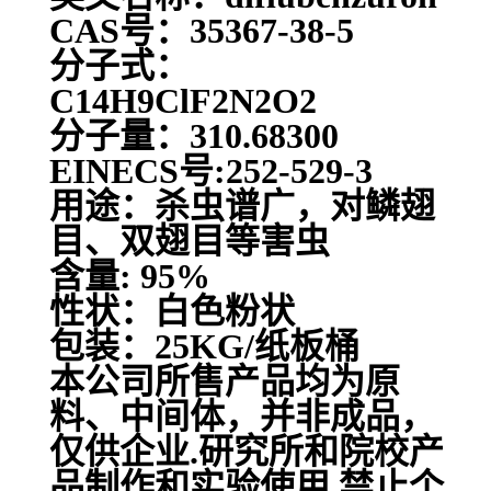
CAS号：35367-38-5
分子式：
C14H9ClF2N2O2
分子量：310.68300
EINECS号:252-529-3
用途：杀虫谱广，对鳞翅
目、双翅目等害虫
含量: 95%
性状：白色粉状
包装：25KG/纸板桶
本公司所售产品均为原
料、中间体，并非成品，
仅供企业.研究所和院校产
品制作和实验使用.禁止个