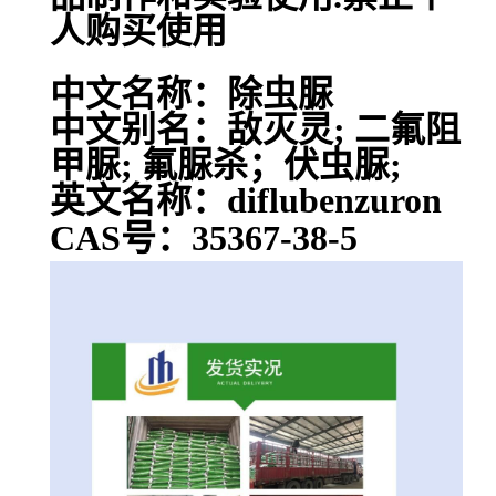
人购买使用
中文名称：除虫脲
中文别名：敌灭灵; 二氟阻
甲脲; 氟脲杀；伏虫脲;
英文名称：diflubenzuron
CAS号：35367-38-5